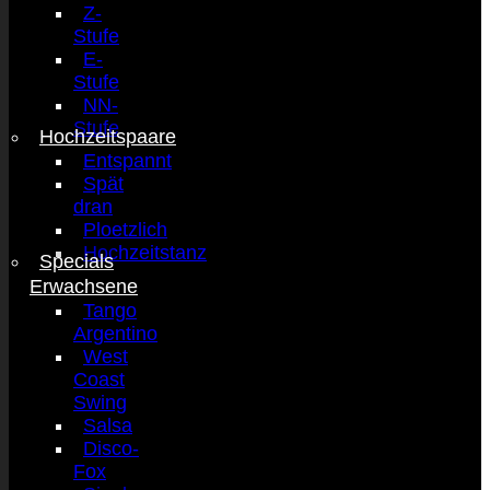
Z-
Stufe
E-
Stufe
NN-
Stufe
Hochzeitspaare
Entspannt
Spät
dran
Ploetzlich
Hochzeitstanz
Specials
Erwachsene
Tango
Argentino
West
Coast
Swing
Salsa
Disco-
Fox