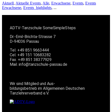
Aktuell
,
Aktuelle Events
,
Alle
,
Erwachsene
,
Events
,
Events
Erwachsene
,
Events_highlights
, ...
KONTAKT
ADTV-Tanzschule SomeSimpleSteps
Dr.-Emil-Brichta-Strasse 7
D-94036 Passau
Tel. +49 851 9663444
Cel. +49 151 10683282
Fax. +49 851 38377929
Mail. info@tanzschule-passau.de
MITGLIED IM ADTV
Wir sind Mitglied und Aus-
bildungsbetrieb im Allgemeinen Deutschen
Tanzlehrerverband e.V.