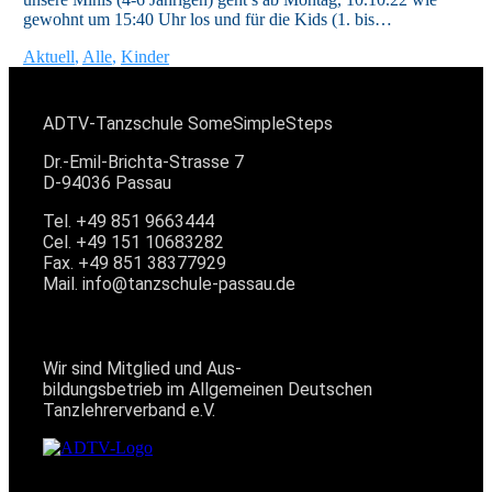
gewohnt um 15:40 Uhr los und für die Kids (1. bis…
Aktuell
,
Alle
,
Kinder
KONTAKT
ADTV-Tanzschule SomeSimpleSteps
Dr.-Emil-Brichta-Strasse 7
D-94036 Passau
Tel. +49 851 9663444
Cel. +49 151 10683282
Fax. +49 851 38377929
Mail. info@tanzschule-passau.de
MITGLIED IM ADTV
Wir sind Mitglied und Aus-
bildungsbetrieb im Allgemeinen Deutschen
Tanzlehrerverband e.V.