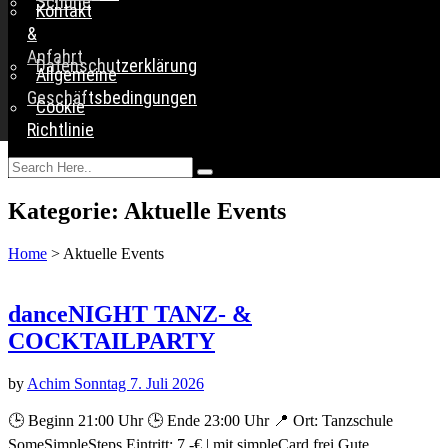
Schuhe
Kontakt
&
Anfahrt
Datenschutzerklärung
Allgemeine
Geschäftsbedingungen
Cookie
Richtlinie
Kategorie:
Aktuelle Events
Home
>
Aktuelle Events
danceNIGHT TANZ- &
COCKTAILPARTY
by
Achim Sonntag
7. Juli 2026
🕒 Beginn 21:00 Uhr 🕒 Ende 23:00 Uhr 📍 Ort: Tanzschule
SomeSimpleSteps Eintritt: 7,-€ | mit simpleCard frei Gute