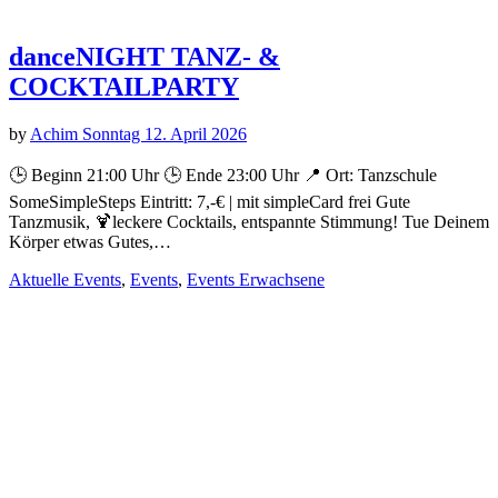
danceNIGHT TANZ- &
COCKTAILPARTY
by
Achim Sonntag
12. April 2026
🕒 Beginn 21:00 Uhr 🕒 Ende 23:00 Uhr 📍 Ort: Tanzschule
SomeSimpleSteps Eintritt: 7,-€ | mit simpleCard frei Gute
Tanzmusik, 🍹leckere Cocktails, entspannte Stimmung! Tue Deinem
Körper etwas Gutes,…
Aktuelle Events
,
Events
,
Events Erwachsene
danceNIGHT TANZ- &
COCKTAILPARTY
by
Achim Sonntag
11. April 2026
🕒 Beginn 21:00 Uhr 🕒 Ende 23:00 Uhr 📍 Ort: Tanzschule
SomeSimpleSteps Eintritt: 7,-€ | mit simpleCard frei Gute