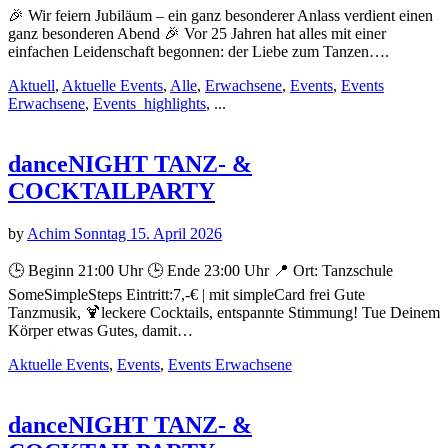
🎉 Wir feiern Jubiläum – ein ganz besonderer Anlass verdient einen
ganz besonderen Abend 🎉 Vor 25 Jahren hat alles mit einer
einfachen Leidenschaft begonnen: der Liebe zum Tanzen….
Aktuell
,
Aktuelle Events
,
Alle
,
Erwachsene
,
Events
,
Events
Erwachsene
,
Events_highlights
, ...
danceNIGHT TANZ- &
COCKTAILPARTY
by
Achim Sonntag
15. April 2026
🕒 Beginn 21:00 Uhr 🕒 Ende 23:00 Uhr 📍 Ort: Tanzschule
SomeSimpleSteps Eintritt:7,-€ | mit simpleCard frei Gute
Tanzmusik, 🍹leckere Cocktails, entspannte Stimmung! Tue Deinem
Körper etwas Gutes, damit…
Aktuelle Events
,
Events
,
Events Erwachsene
danceNIGHT TANZ- &