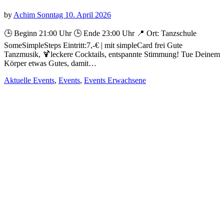
MITGLIED IM ADTV
Wir sind Mitglied und Aus-
bildungsbetrieb im Allgemeinen Deutschen
Tanzlehrerverband e.V.
KUNDENINFORMATIONEN
Allgemeine Geschäftsbedingungen
Impressum
Datenschutzerklärung
Vertragskündigung
WordPress Theme built by
Shufflehound
.