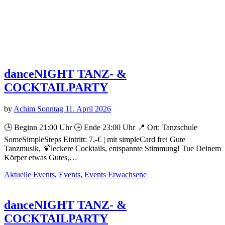
by
Achim Sonntag
9. April 2026
🕒 Beginn 21:00 Uhr 🕒 Ende 23:00 Uhr 📍 Ort: Tanzschule
SomeSimpleSteps Eintritt: 7,-€ | mit simpleCard frei Gute
Tanzmusik, 🍹leckere Cocktails, entspannte Stimmung! Tue Deinem
Körper etwas Gutes,…
Aktuelle Events
,
Events
,
Events Erwachsene
1
2
Next
KONTAKT
ADTV-Tanzschule SomeSimpleSteps
Dr.-Emil-Brichta-Strasse 7
D-94036 Passau
Tel. +49 851 9663444
Cel. +49 151 10683282
Fax. +49 851 38377929
Mail. info@tanzschule-passau.de