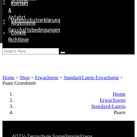
Schuhe
Kontakt
&
Anfahrt
Datenschutzerklärung
Allgemeine
Geschäftsbedingungen
Cookie
Richtlinie
Home
>
Shop
>
Erwachsene
>
Standard/Latein Erwachsene
>
Paare Grundstufe
Home
Erwachsene
Standard/Latein
Paare
KONTAKT
ADTV-Tanzschule SomeSimpleSteps