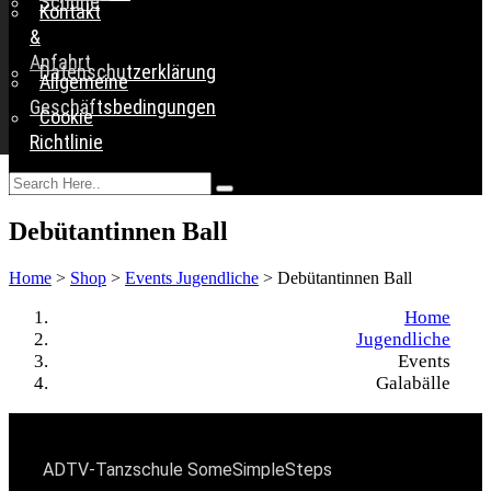
Schuhe
Kontakt
&
Anfahrt
Datenschutzerklärung
Allgemeine
Geschäftsbedingungen
Cookie
Richtlinie
Debütantinnen Ball
Home
>
Shop
>
Events Jugendliche
>
Debütantinnen Ball
Home
Jugendliche
Events
Galabälle
KONTAKT
ADTV-Tanzschule SomeSimpleSteps