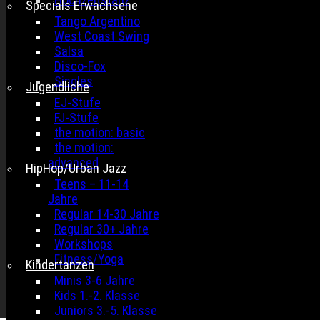
Specials Erwachsene
Tango Argentino
West Coast Swing
Salsa
Disco-Fox
Singles
Jugendliche
EJ-Stufe
FJ-Stufe
the motion: basic
the motion:
advanced
HipHop/Urban Jazz
Teens – 11-14
Jahre
Regular 14-30 Jahre
Regular 30+ Jahre
Workshops
Fitness/Yoga
Kindertanzen
Minis 3-6 Jahre
Kids 1.-2. Klasse
Juniors 3.-5. Klasse